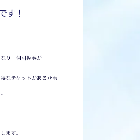
せです！
いなり一個引換券が
お得なチケットがあるかも
す。
。
たします。