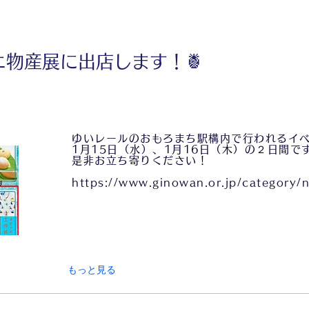
ニ物産展に出店します！🍍
ゆいレールのおもろまち駅構内で行われるイ
1月15日（水）、1月16日（木）の２日間で
是非お立ち寄りください！
https://www.ginowan.or.jp/category/
もっと見る