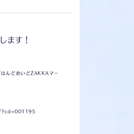
加します！
『はんどめいどZAKKAマー
il/?cd=001195