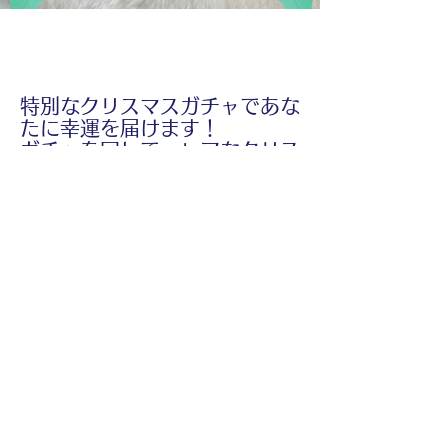
特別なクリスマスガチャであな
たに幸運を届けます！
ガチャを回して、レアなクリス
マスアイテムをゲットしましょ
う。
この機会をお見逃しなく、家族
や友人と一緒に楽しんでくださ
い。
ガチャは古島店限定です。
Previous
Next