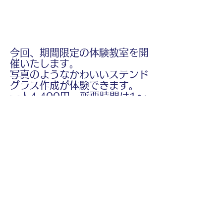
今回、期間限定の体験教室を開
催いたします。
写真のようなかわいいステンド
グラス作成が体験できます。
一人4,400円、所要時間は1～
2時間程度となっています。
ゴールデンウィークに楽しい体
験をしてみませんか？
ご連絡をお待ちしております
(^-^)/
TEL
098-917-0114
※体験教室にいらした際、割引
券を見せてくださいね。
Previous
Next